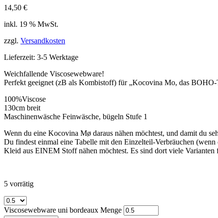
14,50
€
inkl. 19 % MwSt.
zzgl.
Versandkosten
Lieferzeit: 3-5 Werktage
Weichfallende Viscosewebware!
Perfekt geeignet (zB als Kombistoff) für „Kocovina Mo, das BOHO-T
100%Viscose
130cm breit
Maschinenwäsche Feinwäsche, bügeln Stufe 1
Wenn du eine Kocovina Mø daraus nähen möchtest, und damit du sehen k
Du findest einmal eine Tabelle mit den Einzelteil-Verbräuchen (wen
Kleid aus EINEM Stoff nähen möchtest. Es sind dort viele Varianten fü
5 vorrätig
Viscosewebware uni bordeaux Menge