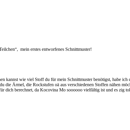
eilchen“, mein erstes entworfenes Schnittmuster!
annst wie viel Stoff du für mein Schnittmuster benötigst, habe ich di
n du die Ärmel, die Rockstufen oä aus verschiedenen Stoffen nähen mö
r dich berechnet, da Kocovina Mo soooooo vielfältig ist und es zig toll